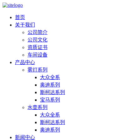
首页
关于我们
公司简介
公司文化
资质证书
车间设备
产品中心
雾灯系列
大众全系
奥迪系列
斯柯达系列
宝马系列
水壶系列
大众全系
斯柯达系列
奥迪系列
新闻中心