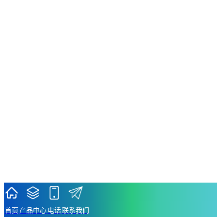
首页
产品中心
电话
联系我们